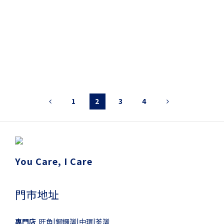
1
2
3
4
You Care, I Care
門市地址
專門店
旺角|銅鑼灣|中環|荃灣