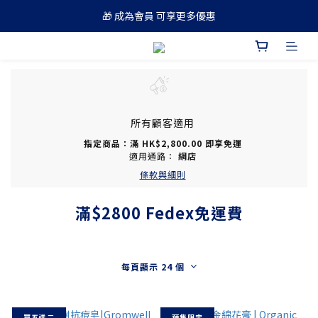
🎁 成為會員 可享更多優惠
🚚 買滿 $688 順豐免運費
🚚 買滿 $688 順豐免運費
所有顧客適用
指定商品：滿 HK$2,800.00 即享免運
適用通路：
網店
條款與細則
滿$2800 Fedex免運費
每頁顯示 24 個
買五送二
預售限定