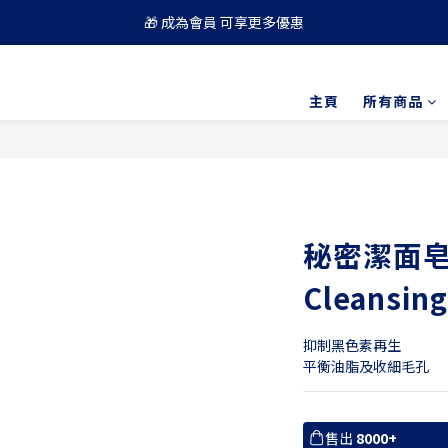
🎁 成為會員 可享更多優惠
🚚 買滿 $688 順豐免運費
🚚 買滿 $688 順豐免運費
主頁
所有商品
秘密潔面皂|
Cleansin
抑制黑色素再生
平衡油脂及收細毛孔
售出
8000+