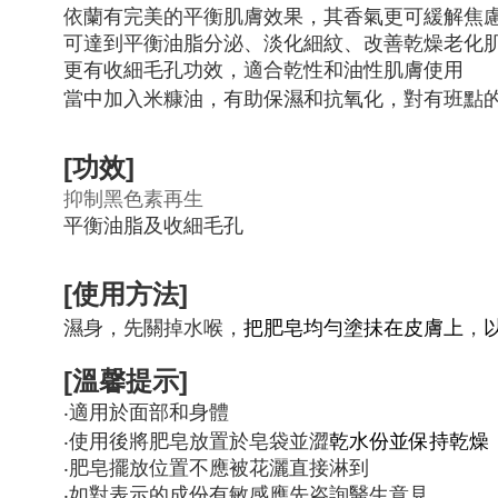
依蘭有完美的平衡肌膚效果，其香氣更可緩解焦
可達到平衡油脂分泌、淡化細紋、改善乾燥老化
更有收細毛孔功效，適合乾性和油性肌膚使用
當中加入米糠油
，有助保濕和抗氧化，
對有班點
[功效]
抑制黑色素再生
平衡油脂及收細毛孔
[使用方法]
濕身，先關掉水喉，
把肥皂均勻塗抺在皮膚上
，
[溫馨提示]
‧適用於面部和身體
‧使用後將肥皂放置於皂袋並澀
乾水份並保持乾燥
‧肥皂擺放位置不應被花灑直接淋到
‧如對表示的成份有敏感應先咨詢醫生意見