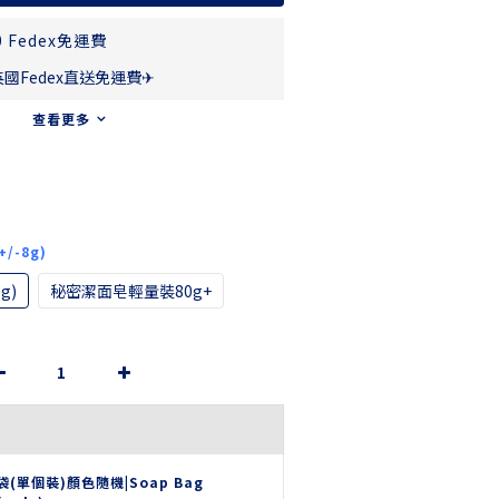
 Fedex免運費
英國Fedex直送免運費✈
查看更多
/-8g)
g)
秘密潔面皂輕量裝80g+
袋(單個裝)顏色隨機|Soap Bag