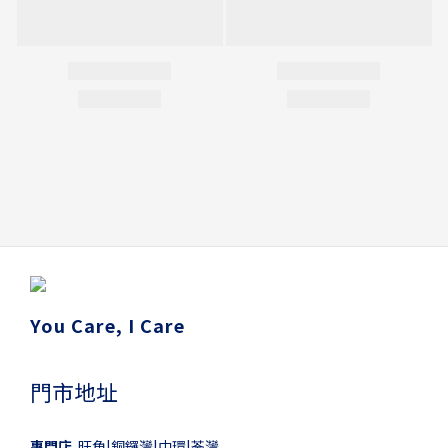
You Care, I Care
門市地址
專門店
旺角|銅鑼灣|中環|荃灣