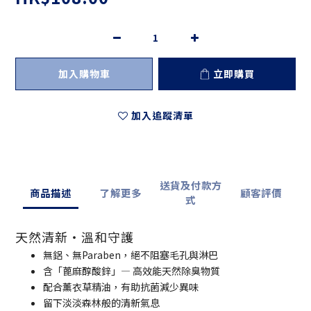
加入購物車
立即購買
加入追蹤清單
送貨及付款方
商品描述
了解更多
顧客評價
式
天然清新・溫和守護
無鋁、無Paraben，絕不阻塞毛孔與淋巴
含「蓖麻醇酸鋅」— 高效能天然除臭物質
配合薰衣草精油，有助抗菌減少異味
留下淡淡森林般的清新氣息