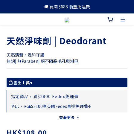
🚚 買滿 $688 順豐免運費
🚚 買滿 $688 順豐免運費
🎁 成為會員 可享更多優惠
🚚 買滿 $688 順豐免運費
天然淨味劑 | Deodorant
天然清新・溫和守護
無鋁| 無Paraben| 絕不阻塞毛孔與淋巴
售出
1 萬+
指定商品，滿$2800 Fedex免運費
全店，✈滿$2100享英國Fedex直送免運費✈
查看更多
HK$108.00