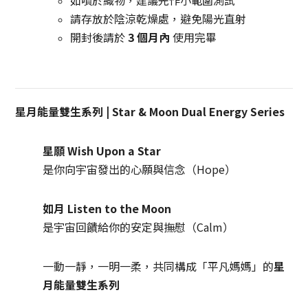
如噴於織物，建議先作小範圍測試
請存放於陰涼乾燥處，避免陽光直射
開封後請於
3 個月內
使用完畢
星月能量雙生系列 | Star & Moon Dual Energy Series
星願 Wish Upon a Star
是你向宇宙發出的心願與信念（Hope）
如月 Listen to the Moon
是宇宙回饋給你的安定與撫慰（Calm）
一動一靜，一明一柔，
共同構成「平凡媽媽」的
星
月能量雙生系列