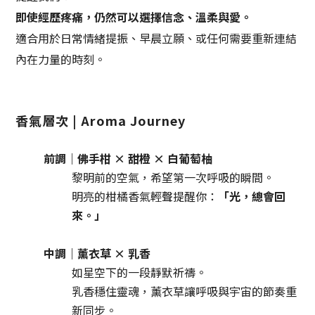
即使經歷疼痛，仍然可以選擇信念、溫柔與愛。
適合用於
日常情緒提振、早晨立願、
或任何需要重新連結
內在力量的時刻。
香氣層次 | Aroma Journey
前調｜佛手柑 × 甜橙 × 白葡萄柚
黎明前的空氣，希望第一次呼吸的瞬間。
明亮的柑橘香氣輕聲提醒你：
「光，總會回
來。」
中調｜薰衣草 × 乳香
如星空下的一段靜默祈禱。
乳香穩住靈魂，
薰衣草讓呼吸與宇宙的節奏重
新同步。