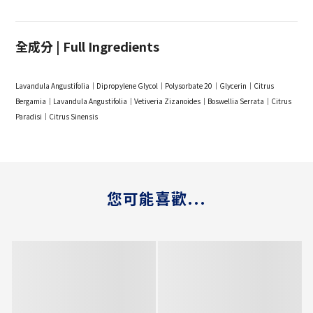
全成分 | Full Ingredients
Lavandula Angustifolia｜Dipropylene Glycol｜Polysorbate 20｜Glycerin｜Citrus
Bergamia｜Lavandula Angustifolia｜Vetiveria Zizanoides｜Boswellia Serrata｜Citrus
Paradisi｜Citrus Sinensis
您可能喜歡...