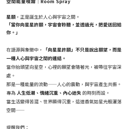
空間能量噴霧｜Room Spray
星願
，正是誕生於人心與宇宙之間。
「當你向星星許願，宇宙會聆聽，並透過光，把愛送回給
你。」
在語源與象徵中，
「向星星許願」不只是說出願望，
而是
一種人心與宇宙之間的連結。
當你抬頭望向星空，
心裡的願望會隨著光，被帶往宇宙深
處。
那是一種能量的流動——
人心的震動，與宇宙產生共振。
專為
人生低潮、情緒沉重、內心迷失
的時刻而設。
當生活變得苦澀、世界顯得沉重，
這道香氣如星光般灑落
空間——
提醒我們：