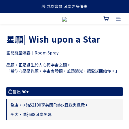
🎁 成為會員 可享更多優惠
🚚 買滿 $688 順豐免運費
🚚 買滿 $688 順豐免運費
星願| Wish upon a Star
空間能量噴霧｜Room Spray　
星願，正是誕生於人心與宇宙之間。
「當你向星星許願，宇宙會聆聽，並透過光，把愛送回給你。」
售出
90+
全店，✈滿$2100享英國Fedex直送免運費✈
全店，滿$688可享免運