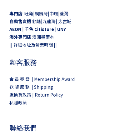
專門店
旺角|銅鑼灣|中環|荃灣
自動售賣機
觀塘|九龍灣| 太古城
AEON
|
千色 Citistore |
UNY
海外專門店
澳洲墨爾本
||
詳細地址及營業時間
||
顧客服務
會 員 奬 賞 | Membership Award
送 貨 服 務 | Shipping
退換貨政策 | Return Policy
私隱政策
聯絡我們