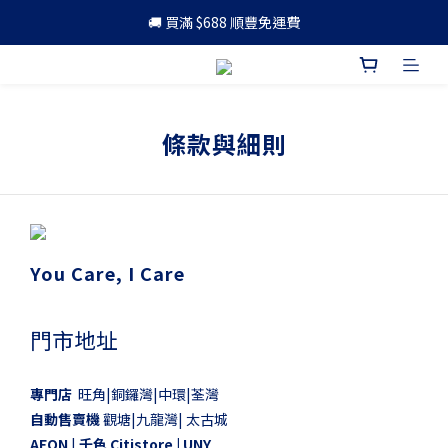
🚚 買滿 $688 順豐免運費
🚚 買滿 $688 順豐免運費
🎁 成為會員 可享更多優惠
🚚 買滿 $688 順豐免運費
條款與細則
You Care, I Care
門市地址
專門店
旺角|銅鑼灣|中環|荃灣
自動售賣機
觀塘|九龍灣| 太古城
AEON
|
千色 Citistore |
UNY