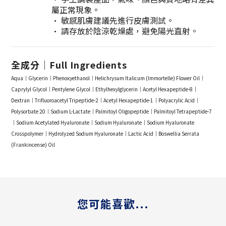
屬正常現象。
• 敏感肌膚建議先進行皮膚測試。
• 請存放於陰涼乾燥處，避免陽光直射。
全成分｜Full Ingredients
Aqua｜Glycerin｜Phenoxyethanol｜Helichrysum Italicum (Immortelle) Flower Oil｜
Caprylyl Glycol｜Pentylene Glycol｜Ethylhexylglycerin｜Acetyl Hexapeptide-8｜
Dextran｜Trifluoroacetyl Tripeptide-2｜Acetyl Hexapeptide-1｜Polyacrylic Acid｜
Polysorbate 20｜Sodium L-Lactate｜Palmitoyl Oligopeptide｜Palmitoyl Tetrapeptide-7
｜Sodium Acetylated Hyaluronate｜Sodium Hyaluronate｜Sodium Hyaluronate
Crosspolymer｜Hydrolyzed Sodium Hyaluronate｜Lactic Acid｜Boswellia Serrata
(Frankincense) Oil
您可能喜歡...