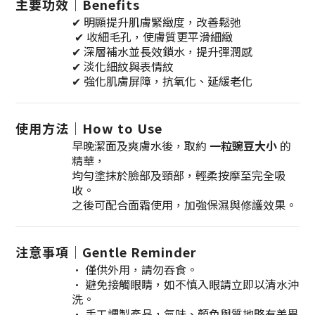
主要功效｜Benefits
✔ 明顯提升肌膚緊緻度，改善鬆弛
✔ 收細毛孔，使膚質更平滑細緻
✔ 深層補水並長效鎖水，提升彈潤感
✔ 淡化細紋與表情紋
✔ 強化肌膚屏障，抗氧化、延緩老化
使用方法｜How to Use
早晚潔面及爽膚水後，
取約
一粒豌豆大小
的
精華，
均勻塗抹於臉部及頸部，輕柔按摩至完全吸
收。
之後可配合面霜使用，加強保濕與修護效果。
注意事項｜Gentle Reminder
• 僅供外用，請勿吞食。
• 避免接觸眼睛，如不慎入眼請立即以清水沖
洗。
• 手工調製產品，氣味、顏色與質地略有差異