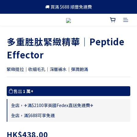
🚚 買滿 $688 順豐免運費
🚚 買滿 $688 順豐免運費
🎁 成為會員 可享更多優惠
🚚 買滿 $688 順豐免運費
多重胜肽緊緻精華｜Peptide
Effector
緊緻提拉｜收細毛孔｜深層補水｜彈潤飽滿
售出
1 萬+
全店，✈滿$2100享英國Fedex直送免運費✈
全店，滿$688可享免運
HK$438.00