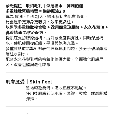
緊緻提拉｜收細毛孔｜深層補水｜彈潤飽滿
多重胜肽緊緻精華 = 逆齡原液2.0
專為 鬆弛、毛孔粗大、缺水及初老肌膚 設計，
比舊逆齡更薄身更吸引
，效果更顯注
，
以進階
多重胜肽複合物 + 改用四重玻尿酸 + 永久花精油 +
乳香精油
為核心配方，
從肌底支撐膠原結構，提升緊緻度與彈性，同時深層補
水，使肌膚回復細緻、平滑與飽滿光澤。
多重胜肽能精準針對表情紋與鬆弛問題，多分子玻尿酸層
層注水鎖水，
配合永久花與乳香的抗氧化修護力量，全面強化肌膚屏
障，改善粗糙與老化跡象。
肌膚感受｜Skin Feel
質地輕盈柔滑，吸收迅速不黏膩。
使用後肌膚即時水潤、緊緻、柔軟，觸感細緻
彈嫩。