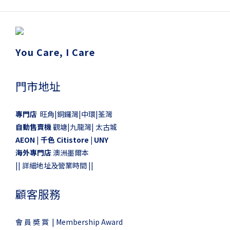
You Care, I Care
門市地址
專門店
旺角|銅鑼灣|中環|荃灣
自動售賣機
觀塘|九龍灣| 太古城
AEON
|
千色 Citistore |
UNY
海外專門店
澳洲墨爾本
||
詳細地址及營業時間
||
顧客服務
會 員 奬 賞 | Membership Award