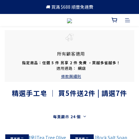
🚚 買滿 $688 順豐免運費
🚚 買滿 $688 順豐免運費
🎁 成為會員 可享更多優惠
🚚 買滿 $688 順豐免運費
所有顧客適用
指定商品：任選 5 件 另享 2 件 免費 ，買越多省越多！
適用通路：
網店
條款與細則
精選手工皂 ｜ 買5件送2件 | 請選7件
每頁顯示 24 個
買五送二
買五送二